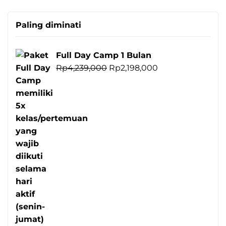
Paling diminati
Full Day Camp 1 Bulan
Harga
Harga
Rp
4,239,000
Rp
2,198,000
aslinya
saat
adalah:
ini
Rp4,239,000.
adalah:
Rp2,198,000.