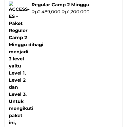
Regular Camp 2 Minggu
Harga
Harga
Rp
2,489,000
Rp
1,200,000
aslinya
saat
adalah:
ini
Rp2,489,000.
adalah:
Rp1,200,000.