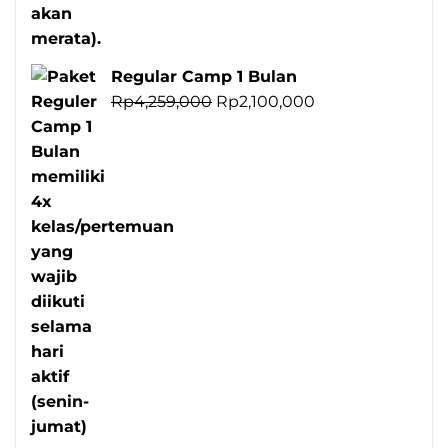
Regular Camp 1 Bulan
Harga
Harga
Rp
4,259,000
Rp
2,100,000
aslinya
saat
adalah:
ini
Rp4,259,000.
adalah:
Rp2,100,000.