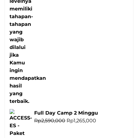
Full Day Camp 2 Minggu
Harga
Harga
Rp
2,590,000
Rp
1,265,000
aslinya
saat
adalah:
ini