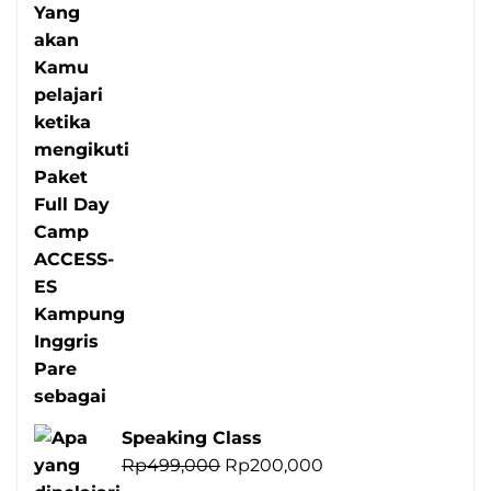
Speaking Class
Harga
Harga
Rp
499,000
Rp
200,000