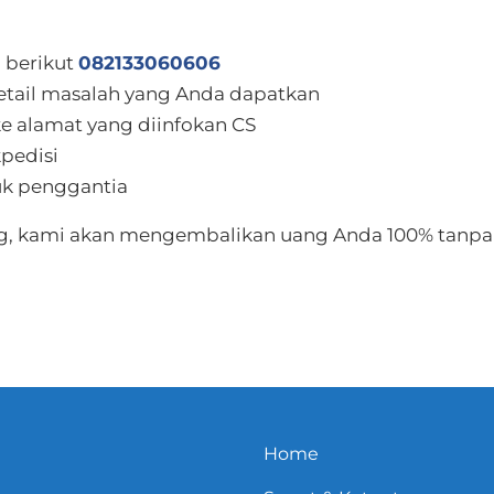
 berikut
082133060606
detail masalah yang Anda dapatkan
ke alamat yang diinfokan CS
kpedisi
uk penggantia
ong, kami akan mengembalikan uang Anda 100% tanpa
Home