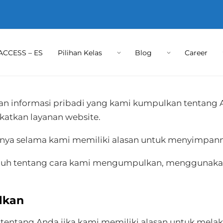
ACCESS – ES
Pilihan Kelas
Blog
Career
dan informasi pribadi yang kami kumpulkan tentang 
atkan layanan website.
nya selama kami memiliki alasan untuk menyimpann
enuh tentang cara kami mengumpulkan, menggunaka
lkan
ntang Anda jika kami memiliki alasan untuk melak