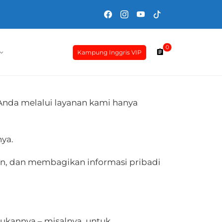
0
Kampung Inggris VIP
Anda melalui layanan kami hanya
ya.
n, dan membagikan informasi pribadi
ukannya – misalnya, untuk