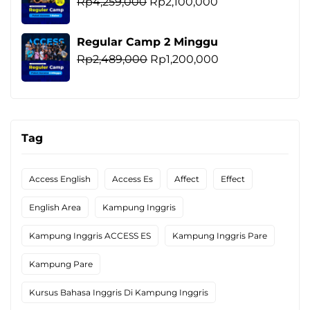
Harga
Harga
Rp
4,259,000
Rp
2,100,000
Rp1,265,000.
aslinya
saat
adalah:
ini
Regular Camp 2 Minggu
Rp4,259,000.
adalah:
Harga
Harga
Rp
2,489,000
Rp
1,200,000
Rp2,100,000.
aslinya
saat
adalah:
ini
Rp2,489,000.
adalah:
Rp1,200,000.
Tag
Access English
Access Es
Affect
Effect
English Area
Kampung Inggris
Kampung Inggris ACCESS ES
Kampung Inggris Pare
Kampung Pare
Kursus Bahasa Inggris Di Kampung Inggris