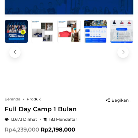
Beranda
Produk
Bagikan
Full Day Camp 1 Bulan
13.673
Dilihat
183
Mendaftar
Harga
Harga
Rp
4,239,000
Rp
2,198,000