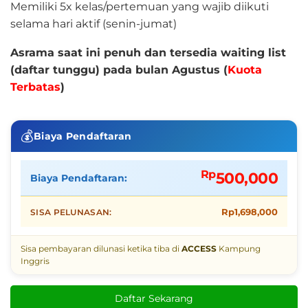
aslinya
saat
Memiliki 5x kelas/pertemuan yang wajib diikuti
adalah:
ini
selama hari aktif (senin-jumat)
Rp4,239,000.
adalah:
Asrama saat ini penuh dan tersedia waiting list
Rp2,198,000.
(daftar tunggu) pada bulan Agustus (
Kuota
Terbatas
)
💰
Biaya Pendaftaran
Rp
500,000
Biaya Pendaftaran:
Rp
1,698,000
SISA PELUNASAN:
Sisa pembayaran dilunasi ketika tiba di
ACCESS
Kampung
Inggris
Daftar Sekarang