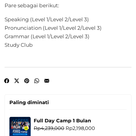
Pare sebagai berikut:
Speaking (Level 1/Level 2/Level 3)
Pronunciation (Level 1/Level 2/Level 3)
Grammar (Level 1/Level 2/Level 3)
Study Club
Paling diminati
Full Day Camp 1 Bulan
Harga
Harga
Rp
4,239,000
Rp
2,198,000
aslinya
saat