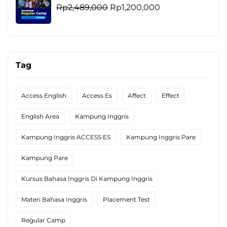
Rp4,259,000.
adalah:
Harga
Harga
Rp
2,489,000
Rp
1,200,000
Rp2,100,000.
aslinya
saat
adalah:
ini
Rp2,489,000.
adalah:
Rp1,200,000.
Tag
Access English
Access Es
Affect
Effect
English Area
Kampung Inggris
Kampung Inggris ACCESS ES
Kampung Inggris Pare
Kampung Pare
Kursus Bahasa Inggris Di Kampung Inggris
Materi Bahasa Inggris
Placement Test
Regular Camp