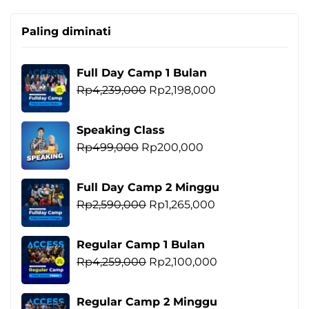
Paling diminati
Full Day Camp 1 Bulan
Harga
Harga
Rp
4,239,000
Rp
2,198,000
aslinya
saat
adalah:
ini
Speaking Class
Rp4,239,000.
adalah:
Harga
Harga
Rp
499,000
Rp
200,000
Rp2,198,000.
aslinya
saat
adalah:
ini
Full Day Camp 2 Minggu
Rp499,000.
adalah:
Harga
Harga
Rp
2,590,000
Rp
1,265,000
Rp200,000.
aslinya
saat
adalah:
ini
Regular Camp 1 Bulan
Rp2,590,000.
adalah:
Harga
Harga
Rp
4,259,000
Rp
2,100,000
Rp1,265,000.
aslinya
saat
adalah:
ini
Regular Camp 2 Minggu