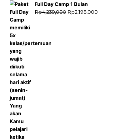
Full Day Camp 1 Bulan
Harga
Harga
Rp
4,239,000
Rp
2,198,000
aslinya
saat
adalah:
ini
Rp4,239,000.
adalah:
Rp2,198,000.