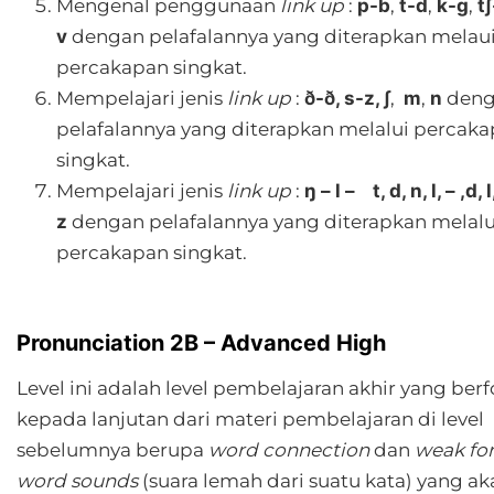
Mengenal penggunaan
link up
:
p-b
,
t-d
,
k-g
,
t
v
dengan pelafalannya yang diterapkan melau
percakapan singkat.
Mempelajari jenis
link up
:
ð-ð, s-z, ∫
,
m
,
n
den
pelafalannya yang diterapkan melalui percak
singkat.
Mempelajari jenis
link up
:
ŋ – l – t, d, n, l, – ,d, l
z
dengan pelafalannya yang diterapkan melalu
percakapan singkat.
Pronunciation 2B – Advanced High
Level ini adalah level pembelajaran akhir yang ber
kepada lanjutan dari materi pembelajaran di level
sebelumnya berupa
word connection
dan
weak fo
word sounds
(suara lemah dari suatu kata) yang ak