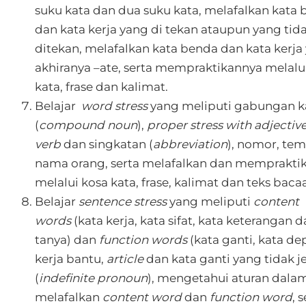
suku kata dan dua suku kata, melafalkan kata
dan kata kerja yang di tekan ataupun yang tid
ditekan, melafalkan kata benda dan kata kerja
akhiranya –ate, serta mempraktikannya melalu
kata, frase dan kalimat.
Belajar
word stress
yang meliputi gabungan k
(
compound noun
),
proper stress with adjectiv
verb
dan singkatan (
abbreviation
), nomor, te
nama orang, serta melafalkan dan memprakti
melalui kosa kata, frase, kalimat dan teks baca
Belajar
sentence stress
yang meliputi
content
words
(kata kerja, kata sifat, kata keterangan 
tanya) dan
function words
(kata ganti, kata de
kerja bantu,
article
dan kata ganti yang tidak je
(
indefinite pronoun
), mengetahui aturan dala
melafalkan
content word
dan
function word
, 