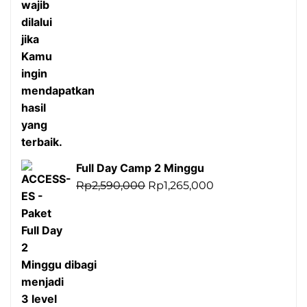
Full Day Camp 2 Minggu
Harga
Harga
Rp
2,590,000
Rp
1,265,000
aslinya
saat
adalah:
ini
Rp2,590,000.
adalah:
Rp1,265,000.