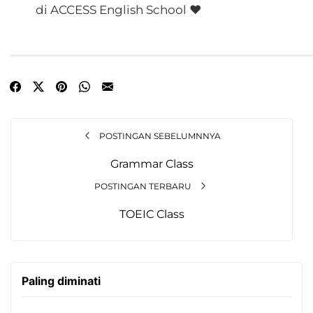
di ACCESS English School ♥
POSTINGAN SEBELUMNNYA
Grammar Class
POSTINGAN TERBARU
TOEIC Class
Paling diminati