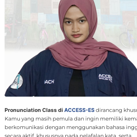
Pronunciation Class di
ACCESS-ES
dirancang khus
Kamu yang masih pemula dan ingin memiliki k
berkomunikasi dengan menggunakan bahasa ingg
secara aktif, khususnya pada pelafalan kata, serta