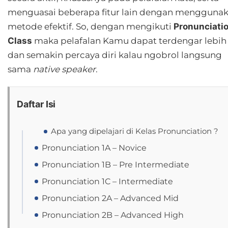
menguasai beberapa fitur lain dengan mengguna
metode efektif. So, dengan mengikuti
Pronunciati
Class
maka pelafalan Kamu dapat terdengar lebih 
dan semakin percaya diri kalau ngobrol langsung
sama
native speaker
.
Daftar Isi
Apa yang dipelajari di Kelas Pronunciation ?
Pronunciation 1A – Novice
Pronunciation 1B – Pre Intermediate
Pronunciation 1C – Intermediate
Pronunciation 2A – Advanced Mid
Pronunciation 2B – Advanced High