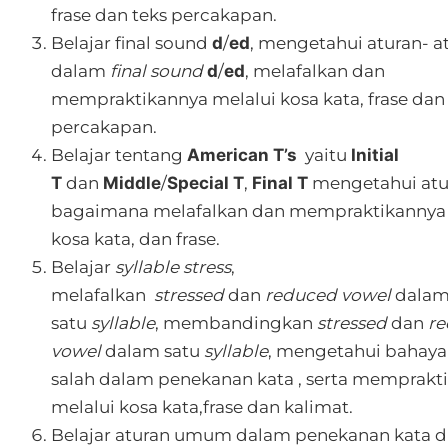
frase dan teks percakapan.
Belajar final sound
d
/
ed
, mengetahui aturan- a
dalam
final sound
d
/
ed
, melafalkan dan
mempraktikannya melalui kosa kata, frase dan
percakapan.
Belajar tentang
American T’s
yaitu
Initial
T
dan
Middle
/
Special T
,
Final T
mengetahui atu
bagaimana melafalkan dan mempraktikannya 
kosa kata, dan frase.
Belajar
syllable stress
,
melafalkan
stressed
dan
reduced vowel
dala
satu
syllable
, membandingkan
stressed
dan
r
vowel
dalam satu
syllable
, mengetahui bahaya
salah dalam penekanan kata , serta memprakt
melalui kosa kata,frase dan kalimat.
Belajar aturan umum dalam penekanan kata di