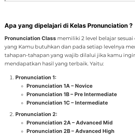
Apa yang dipelajari di Kelas
Pronunciation
?
Pronunciation Class
memiliki 2 level belajar sesua
yang Kamu butuhkan dan pada setiap levelnya mem
tahapan-tahapan yang wajib dilalui jika kamu ingi
mendapatkan hasil yang terbaik. Yaitu:
Pronunciation 1:
Pronunciation 1
A – Novice
Pronunciation 1
B – Pre Intermediate
Pronunciation 1
C – Intermediate
Pronunciation 2:
Pronunciation 2A – Advanced Mid
Pronunciation 2B – Advanced High