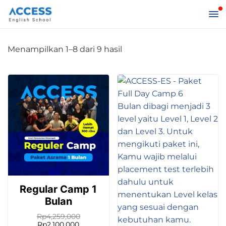
Diurutkan
Menampilkan 1–8 dari 9 hasil
menurut
popularitas
Regular Camp 1
Bulan
Rp
4,259,000
Harga
Harga
Rp
2,100,000