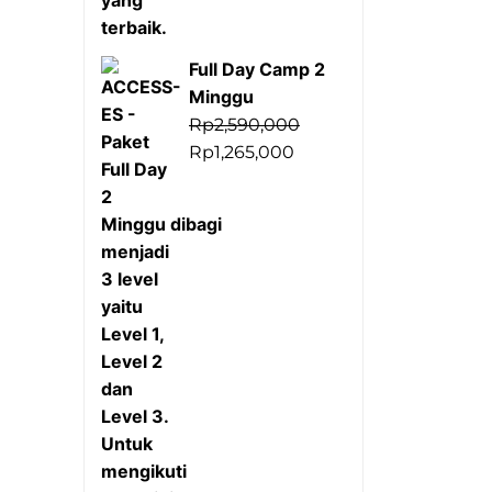
Full Day Camp 2
Minggu
Rp
2,590,000
Harga
Harga
Rp
1,265,000
aslinya
saat
adalah:
ini
Rp2,590,000.
adalah:
Rp1,265,000.